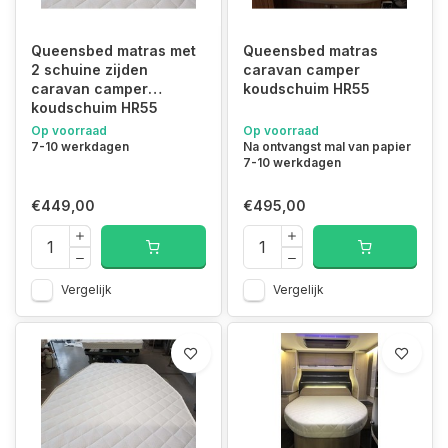
Hierdoor hebben wij alle certificeringen en keurmerken.
Queensbed matras met
Queensbed matras
Kunt u de gewenste vorm en/of maten niet vinden?
2 schuine zijden
caravan camper
Bel of mail ons, wij maken alle vormen en maten.
caravan camper
koudschuim HR55
Tel: +31(0)492-547174
koudschuim HR55
Email:
info@matrassenfabrikant.nl
Op voorraad
Op voorraad
Queensbed matrassen voor caravans en campers,
7-10 werkdagen
Na ontvangst mal van papier
7-10 werkdagen
queensbed matras, queensbed matras caravan, queensbed
matras camper
€449,00
€495,00
Vergelijk
Vergelijk