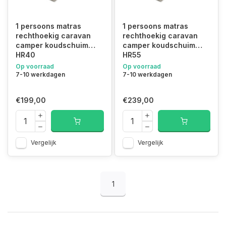
Email:
info@matrassenfabrikant.nl
1 persoons matras
1 persoons matras
1-persoons matras rechthoekig caravans en campers
rechthoekig caravan
rechthoekig caravan
camper koudschuim
camper koudschuim
HR40
HR55
Op voorraad
Op voorraad
7-10 werkdagen
7-10 werkdagen
€199,00
€239,00
Vergelijk
Vergelijk
1