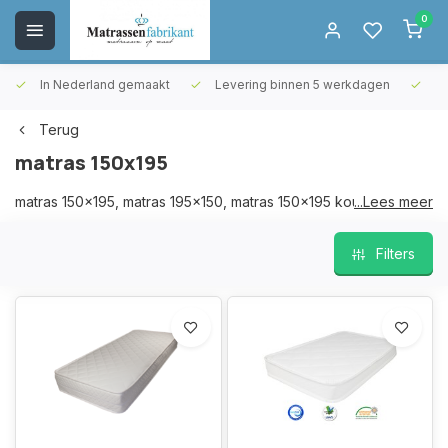
0
In Nederland gemaakt
Levering binnen 5 werkdagen
Gr
Terug
matras 150x195
matras 150x195, matras 195x150, matras 150x195 koudschuim,
...Lees meer
matras 195x150 koudschuim
Filters