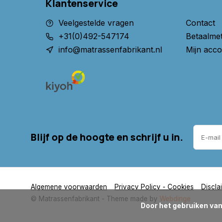
Klantenservice
Veelgestelde vragen
Contact
+31(0)492-547174
Betaalme
info@matrassenfabrikant.nl
Mijn acco
Blijf op de hoogte en schrijf u in.
Algemene voorwaarden
Privacy Policy - Cookies
Discla
© Matrassenfabrikant
- Theme made by
Webdinge
      Door het gebruiken van onze website, ga je akkoord met het gebruik van cookies om onze website te verbeteren.
