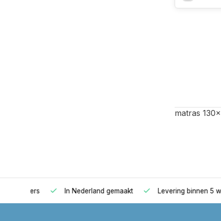
matras 130x
oppers
In Nederland gemaakt
Levering binnen 5 werkd