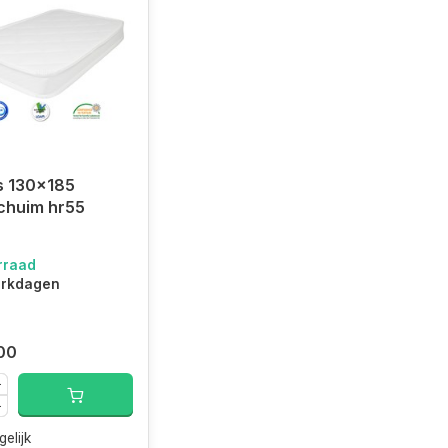
s 130x185
chuim hr55
rraad
erkdagen
00
gelijk