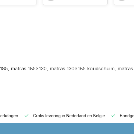
185, matras 185x130, matras 130x185 koudschuim, matra
agen
Gratis levering in Nederland en Belgie
Handgemaakte