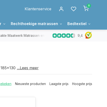
0
Klantenservice
r
Rechthoekige matrassen
Bedtextiel
Over 
9,4
Maatwerk Matrassen en Toppers
In Nederland gemaakt
s 185x130 koudschuim
...Lees meer
bekeken
Nieuwste producten
Laagste prijs
Hoogste prijs