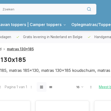
avan toppers | Camper toppers
Oplegmatras/Toppe
gen
Gratis levering in Nederland en Belgie
Handgemaakte 
d
matras 130x185
 130x185
185, matras 185x130, matras 130x185 koudschuim, matra
Pagina 1 van 1
Meest 