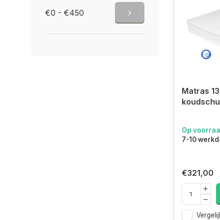
€0 - €450
Matras 1
koudschu
Op voorra
7-10 werk
€321,00
Vergelij