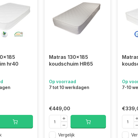
30x185
Matras 130x185
Matra
im hr40
koudschuim HR65
kouds
ad
Op voorraad
Op voo
dagen
7 tot 10 werkdagen
7-10 w
€449,00
€339,
k
Vergelijk
Ver