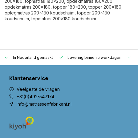
200x180, topmatras 180x200, opdekmatras 180x200,
opdekmatras 200x180, topper 180x200, topper 200x180,
oplegmatras 200x180 koudschuim, topper 200x180
koudschuim, topmatras 200x180 koudschuim
In Nederland gemaakt
Levering binnen 5 werkdagen
G
Klantenservice
Veelgestelde vragen
+31(0)492-547174
info@matrassenfabrikant.nl