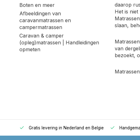
daarop rus
Boten en meer
Het is nie
Afbeeldingen van
Matrassenf
caravanmatrassen en
slaan, beh
campermatrassen
Caravan & camper
Matrassenf
(opleg)matrassen | Handleidingen
van dergel
opmeten
bezoekt, o
Matrassenf
kdagen
Gratis levering in Nederland en Belgie
Handgemaa