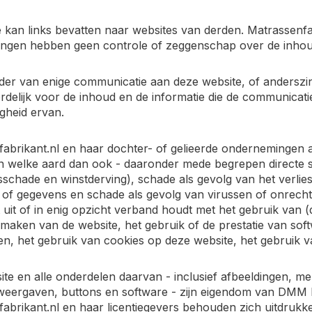
 kan links bevatten naar websites van derden. Matrassenfab
ngen hebben geen controle of zeggenschap over de inhou
er van enige communicatie aan deze website, of anderszin
delijk voor de inhoud en de informatie die de communicati
gheid ervan.
abrikant.nl en haar dochter- of gelieerde ondernemingen 
 welke aard dan ook - daaronder mede begrepen directe s
sschade en winstderving), schade als gevolg van het verli
of gegevens en schade als gevolg van virussen of onrecht
t uit of in enig opzicht verband houdt met het gebruik va
 maken van de website, het gebruik of de prestatie van soft
en, het gebruik van cookies op deze website, het gebruik v
te en alle onderdelen daarvan - inclusief afbeeldingen, m
weergaven, buttons en software - zijn eigendom van DMM B
abrikant.nl en haar licentiegevers behouden zich uitdrukkel