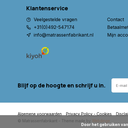
Klantenservice
Veelgestelde vragen
Contact
+31(0)492-547174
Betaalme
info@matrassenfabrikant.nl
Mijn acco
Blijf op de hoogte en schrijf u in.
Algemene voorwaarden
Privacy Policy - Cookies
Discla
© Matrassenfabrikant
- Theme made by
Webdinge
      Door het gebruiken van onze website, ga je akkoord met het gebruik van cookies om onze website te verbeteren.
