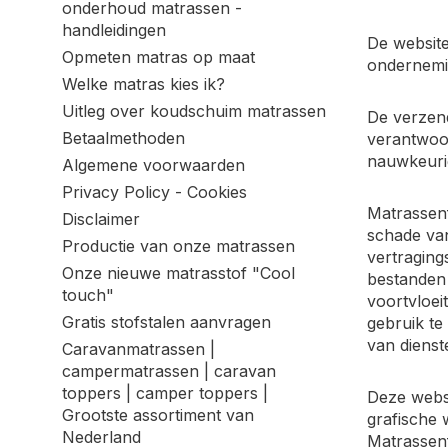
onderhoud matrassen -
handleidingen
De website
Opmeten matras op maat
ondernemi
Welke matras kies ik?
Uitleg over koudschuim matrassen
De verzend
Betaalmethoden
verantwoor
nauwkeuri
Algemene voorwaarden
Privacy Policy - Cookies
Matrassenf
Disclaimer
schade van
Productie van onze matrassen
vertraging
Onze nieuwe matrasstof "Cool
bestanden 
touch"
voortvloei
Gratis stofstalen aanvragen
gebruik te
van dienst
Caravanmatrassen |
campermatrassen | caravan
toppers | camper toppers |
Deze websi
Grootste assortiment van
grafische 
Nederland
Matrassenf