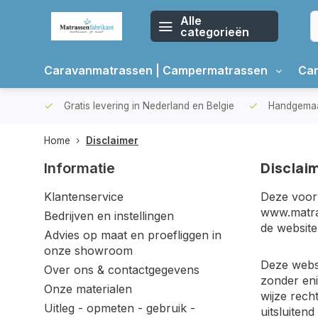
Alle
categorieën
Caravanmatrassen | Campermatrassen
Car
kdagen
Gratis levering in Nederland en Belgie
Handgemaa
Home
Disclaimer
Disclai
Informatie
Klantenservice
Deze voorw
www.matras
Bedrijven en instellingen
de website
Advies op maat en proefliggen in
onze showroom
Deze websi
Over ons & contactgegevens
zonder eni
Onze materialen
wijze rech
Uitleg - opmeten - gebruik -
uitsluiten