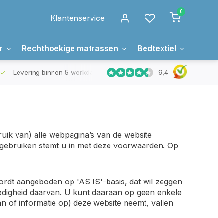
0
Klantenservice
r
Rechthoekige matrassen
Bedtextiel
Over 
9,4
Levering binnen 5 werkdagen
Gratis levering in Nederland 
uik van) alle webpagina’s van de website
e gebruiken stemt u in met deze voorwaarden. Op
ordt aangeboden op 'AS IS'-basis, dat wil zeggen
ledigheid daarvan. U kunt daaraan op geen enkele
an of informatie op) deze website neemt, vallen