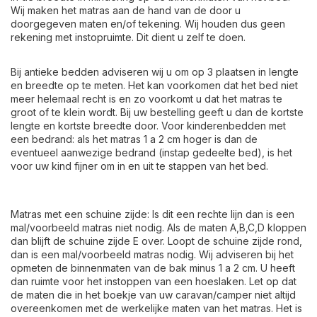
Wij maken het matras aan de hand van de door u
doorgegeven maten en/of tekening. Wij houden dus geen
rekening met instopruimte. Dit dient u zelf te doen.
Bij antieke bedden adviseren wij u om op 3 plaatsen in lengte
en breedte op te meten. Het kan voorkomen dat het bed niet
meer helemaal recht is en zo voorkomt u dat het matras te
groot of te klein wordt. Bij uw bestelling geeft u dan de kortste
lengte en kortste breedte door. Voor kinderenbedden met
een bedrand: als het matras 1 a 2 cm hoger is dan de
eventueel aanwezige bedrand (instap gedeelte bed), is het
voor uw kind fijner om in en uit te stappen van het bed.
Matras met een schuine zijde: Is dit een rechte lijn dan is een
mal/voorbeeld matras niet nodig. Als de maten A,B,C,D kloppen
dan blijft de schuine zijde E over. Loopt de schuine zijde rond,
dan is een mal/voorbeeld matras nodig. Wij adviseren bij het
opmeten de binnenmaten van de bak minus 1 a 2 cm. U heeft
dan ruimte voor het instoppen van een hoeslaken. Let op dat
de maten die in het boekje van uw caravan/camper niet altijd
overeenkomen met de werkelijke maten van het matras. Het is