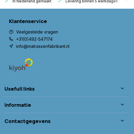
In Nederland gemaakt
Levering binnen 5 werkdagen
G
Klantenservice
Veelgestelde vragen
+31(0)492-547174
info@matrassenfabrikant.nl
Usefull links
Informatie
Contactgegevens