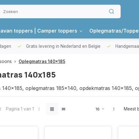
avan toppers | Camper toppers
Oplegmatras/Toppe
gen
Gratis levering in Nederland en Belgie
Handgemaakte 
rsoons
Oplegmatras 140x185
atras 140x185
 140x185, oplegmatras 185x140, opdekmatras 140x185, o
85x140, topper 140x185, topper 185x140
Pagina 1 van 1
Meest 