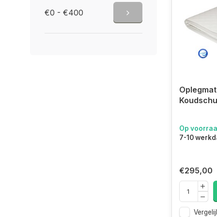
€0 - €400
Oplegmat
Koudschu
Op voorra
7-10 werk
€295,00
Vergelij