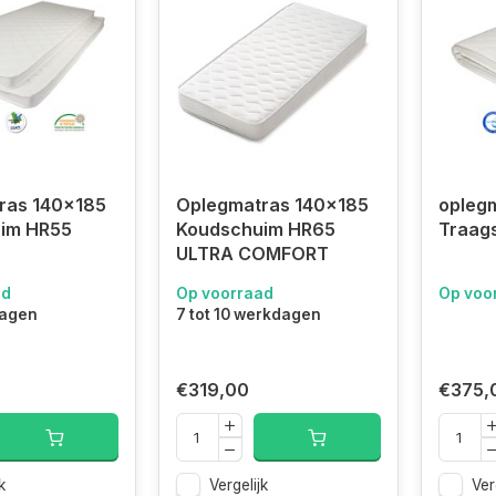
ras 140x185
Oplegmatras 140x185
opleg
im HR55
Koudschuim HR65
Traag
ULTRA COMFORT
ad
Op voorraad
Op voo
dagen
7 tot 10 werkdagen
€319,00
€375,
k
Vergelijk
Ver