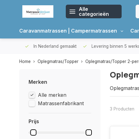
Alle
categorieën
Caravanmatrassen | Campermatrassen
Car
oppers
In Nederland gemaakt
Levering binnen 5 werkda
Home
Oplegmatras/Topper
Oplegmatras/Topper 2-pe
Oplegm
Merken
Oplegmatras
Alle merken
topmatras 1
Matrassenfabrikant
3 Producten
Prijs