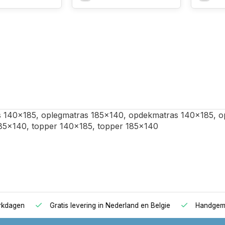
 140x185, oplegmatras 185x140, opdekmatras 140x185, o
85x140, topper 140x185, topper 185x140
agen
Gratis levering in Nederland en Belgie
Handgemaakte