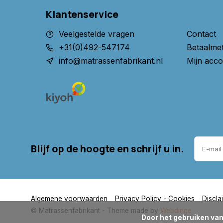
Klantenservice
Veelgestelde vragen
Contact
+31(0)492-547174
Betaalme
info@matrassenfabrikant.nl
Mijn acco
Blijf op de hoogte en schrijf u in.
Algemene voorwaarden
Privacy Policy - Cookies
Discla
© Matrassenfabrikant
- Theme made by
Webdinge
      Door het gebruiken van onze website, ga je akkoord met het gebruik van cookies om onze website te verbeteren.
