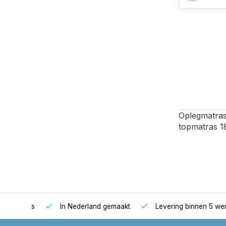
Oplegmatras
topmatras 1
oppers
In Nederland gemaakt
Levering binnen 5 werkd