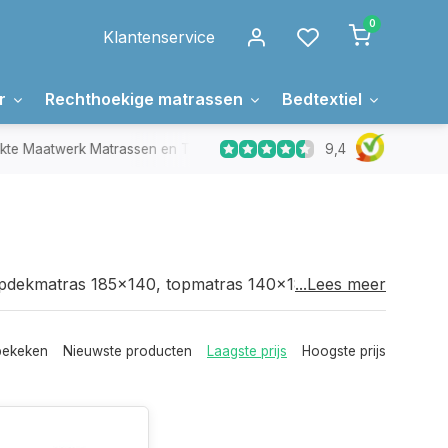
0
Klantenservice
r
Rechthoekige matrassen
Bedtextiel
Over 
9,4
Maatwerk Matrassen en Toppers
In Nederland gemaakt
pdekmatras 185x140, topmatras 140x185,
...Lees meer
bekeken
Nieuwste producten
Laagste prijs
Hoogste prijs