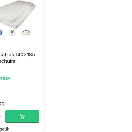
matras 140x185
schuim
rraad
00
gelijk