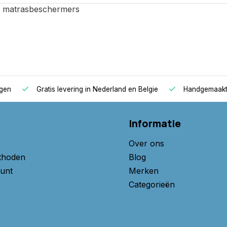
, matrasbeschermers
agen
Gratis levering in Nederland en Belgie
Handgemaakte
Informatie
Over ons
thoden
Blog
unt
Merken
Categorieën