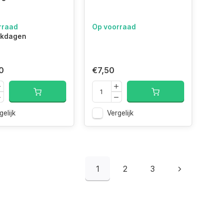
rraad
Op voorraad
rkdagen
0
€7,50
gelijk
Vergelijk
1
2
3