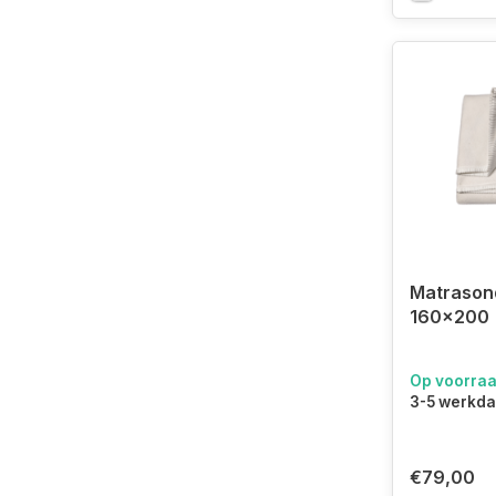
Matrason
160x200
Op voorra
3-5 werkd
€79,00