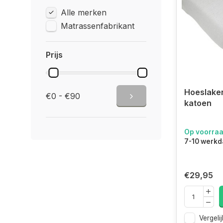
Alle merken
Matrassenfabrikant
Prijs
Hoeslake
€0 - €90
katoen
Op voorra
7-10 werk
€29,95
Vergelij