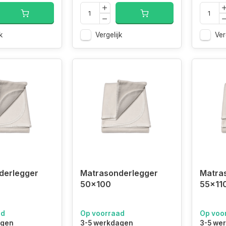
k
Vergelijk
Ver
derlegger
Matrasonderlegger
Matra
50x100
55x11
ad
Op voorraad
Op voo
agen
3-5 werkdagen
3-5 we