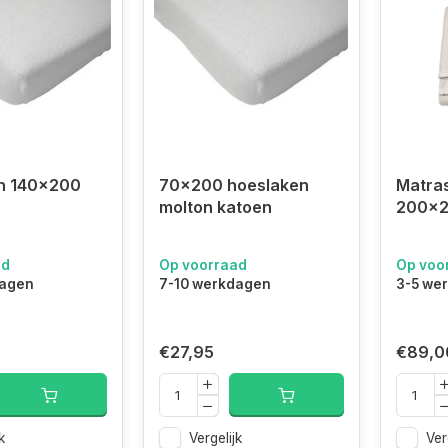
n 140x200
70x200 hoeslaken
Matra
molton katoen
200x
ad
Op voorraad
Op voo
dagen
7-10 werkdagen
3-5 we
€27,95
€89,0
k
Vergelijk
Ver