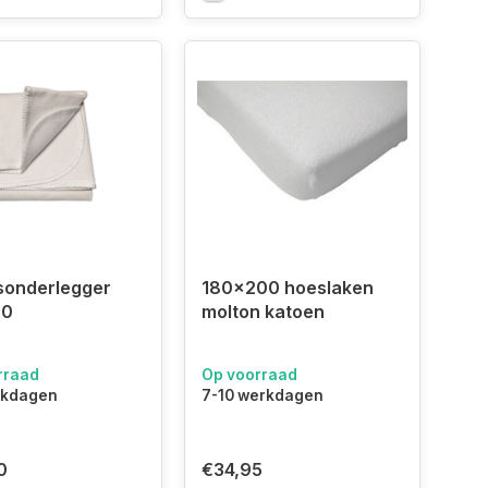
sonderlegger
180x200 hoeslaken
00
molton katoen
rraad
Op voorraad
rkdagen
7-10 werkdagen
0
€34,95