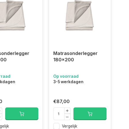
sonderlegger
Matrasonderlegger
200
180x200
rraad
Op voorraad
rkdagen
3-5 werkdagen
0
€87,00
gelijk
Vergelijk