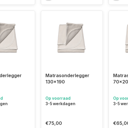
derlegger
Matrasonderlegger
Matra
130x190
70x2
ad
Op voorraad
Op voo
agen
3-5 werkdagen
3-5 we
€75,00
€65,0