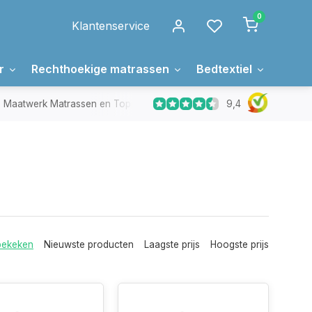
0
Klantenservice
r
Rechthoekige matrassen
Bedtextiel
Over 
9,4
Maatwerk Matrassen en Toppers
In Nederland gemaakt
bekeken
Nieuwste producten
Laagste prijs
Hoogste prijs