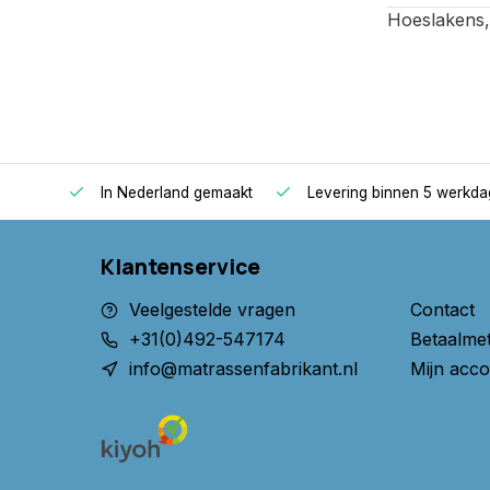
Hoeslakens
oppers
In Nederland gemaakt
Levering binnen 5 werkd
Klantenservice
Veelgestelde vragen
Contact
+31(0)492-547174
Betaalme
info@matrassenfabrikant.nl
Mijn acco