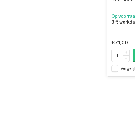
Op voorra
3-5 werkd
€71,00
Vergelij