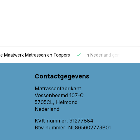
 Maatwerk Matrassen en Toppers
In Nederland gemaakt
Contactgegevens
Matrassenfabrikant
Vossenbeemd 107-C
5705CL, Helmond
Nederland
KVK nummer: 91277884
Btw nummer: NL865602773B01