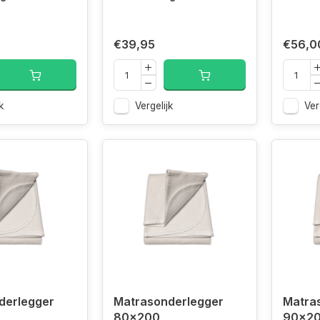
€39,95
€56,0
k
Vergelijk
Ver
derlegger
Matrasonderlegger
Matra
80x200
90x2