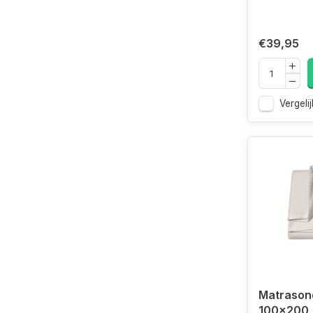
€39,95
Vergelij
Matrason
100x200