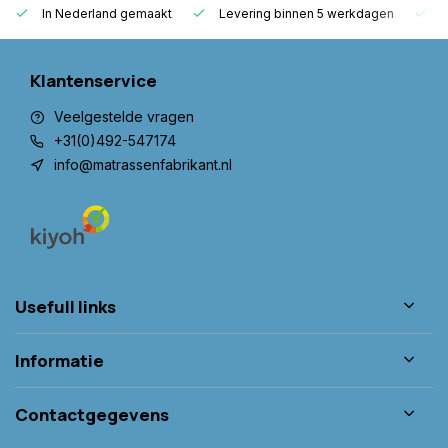
In Nederland gemaakt
Levering binnen 5 werkdagen
G
Klantenservice
Veelgestelde vragen
+31(0)492-547174
info@matrassenfabrikant.nl
Usefull links
Informatie
Contactgegevens