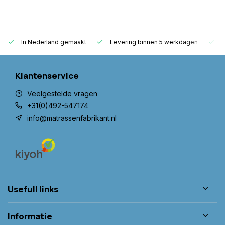
In Nederland gemaakt
Levering binnen 5 werkdagen
G
Klantenservice
Veelgestelde vragen
+31(0)492-547174
info@matrassenfabrikant.nl
Usefull links
Informatie