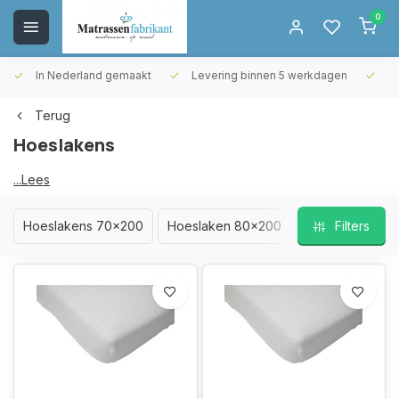
0
In Nederland gemaakt
Levering binnen 5 werkdagen
Gr
Terug
Hoeslakens
Hoeslakens
...Lees
meer
Hoeslakens 70x200
Hoeslaken 80x200
Filters