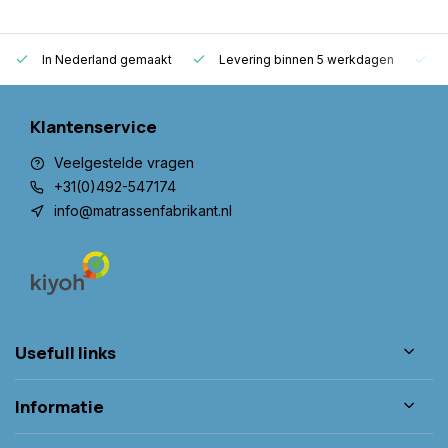
In Nederland gemaakt
Levering binnen 5 werkdagen
G
Klantenservice
Veelgestelde vragen
+31(0)492-547174
info@matrassenfabrikant.nl
Usefull links
Informatie