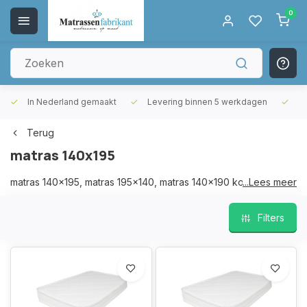
0
In Nederland gemaakt
Levering binnen 5 werkdagen
Gr
Terug
matras 140x195
matras 140x195, matras 195x140, matras 140x190 koudschuim,
...Lees meer
matras 190x140 koudschuim
Filters