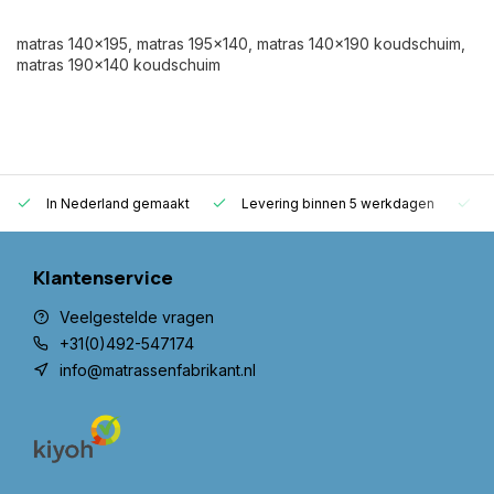
matras 140x195, matras 195x140, matras 140x190 koudschuim,
matras 190x140 koudschuim
In Nederland gemaakt
Levering binnen 5 werkdagen
G
Klantenservice
Veelgestelde vragen
+31(0)492-547174
info@matrassenfabrikant.nl