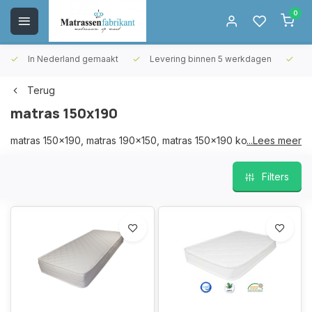
0
In Nederland gemaakt
Levering binnen 5 werkdagen
Gr
Terug
matras 150x190
matras 150x190, matras 190x150, matras 150x190 koudschuim,
...Lees meer
matras 190x150 koudschuim
Filters