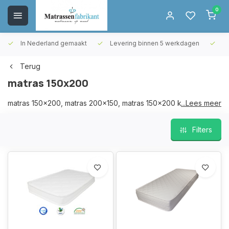
0
In Nederland gemaakt
Levering binnen 5 werkdagen
Gr
Terug
matras 150x200
matras 150x200, matras 200x150, matras 150x200 koudschuim,
...Lees meer
matras 200x150 koudschuim
Filters