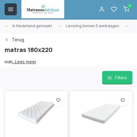
0
In Nederland gemaakt
Levering binnen 5 werkdagen
Gr
Terug
matras 180x220
matras 180x220
...Lees meer
Filters