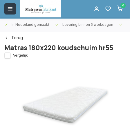
0
In Nederland gemaakt
Levering binnen 5 werkdagen
Gr
Terug
Matras 180x220 koudschuim hr55
Vergelijk