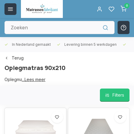
0
In Nederland gemaakt
Levering binnen 5 werkdagen
Gr
Terug
Oplegmatras 90x210
Oplegmatras 90x210
...Lees meer
Filters