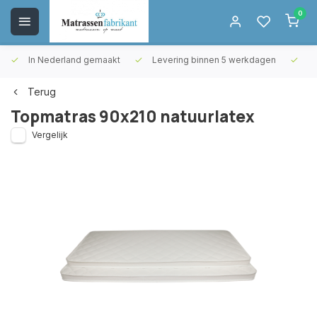
0
In Nederland gemaakt
Levering binnen 5 werkdagen
Gr
Terug
Topmatras 90x210 natuurlatex
Vergelijk