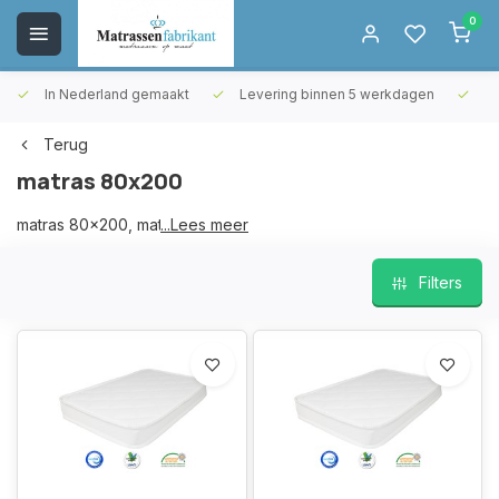
0
In Nederland gemaakt
Levering binnen 5 werkdagen
Gr
Terug
matras 80x200
matras 80x200, matras 200x80
...Lees meer
Filters