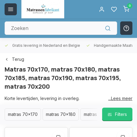
0
Gratis levering in Nederland en Belgie
Handgemaakte Maatwer
Terug
Matras 70x170, matras 70x180, matras
70x185, matras 70x190, matras 70x195,
matras 70x200
Korte levertijden, levering in overleg.
...Lees meer
U kunt ook afhalen zodra uw bestelling gereed is.
Dit doen wij ook in overleg met u.
matras 70x170
matras 70x180
matras 70x185
Filters
matras
Van A tot Z in onze fabriek in Helmond gemaakt.
Gemaakt met passie en liefde voor het vak.