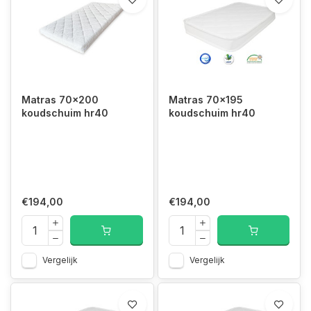
Wij kopen onze materialen bij gerenommeerde
leveranciers in de EU. Deze zijn gevestigd in
Nederland, België en Duitsland.
Hierdoor hebben wij alle certificeringen en keurmerken.
Kunt u de gewenste vorm en/of maten niet vinden?
Bel of mail ons, wij maken alle vormen en maten.
Tel: +31(0)492-547174
Matras 70x200
Matras 70x195
Email:
info@matrassenfabrikant.nl
koudschuim hr40
koudschuim hr40
Matras 70x170, matras 70x180, matras 70x185, matras 70x190,
matras 70x195, matras 70x200, matras 200x70
€194,00
€194,00
Vergelijk
Vergelijk