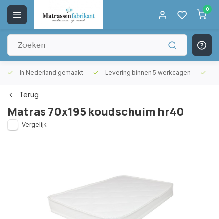
0
In Nederland gemaakt
Levering binnen 5 werkdagen
Gr
Terug
Matras 70x195 koudschuim hr40
Vergelijk