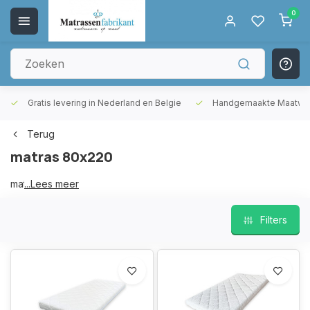
0
ering binnen 5 werkdagen
Gratis levering in Nederland en Belgie
Terug
matras 80x220
matras 80x220
...Lees meer
Filters