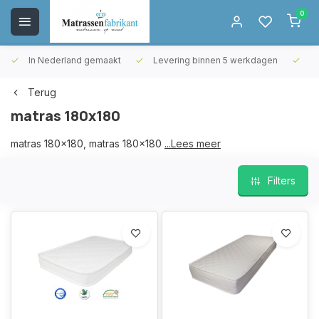
0
In Nederland gemaakt
Levering binnen 5 werkdagen
Gr
Terug
matras 180x180
matras 180x180, matras 180x180 koudschuim
...Lees meer
Filters