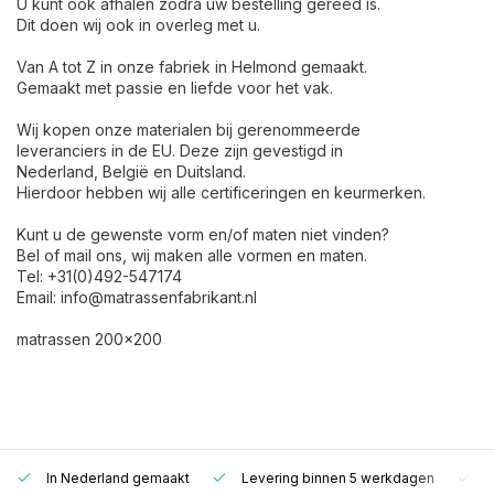
U kunt ook afhalen zodra uw bestelling gereed is.
Dit doen wij ook in overleg met u.
Van A tot Z in onze fabriek in Helmond gemaakt.
Gemaakt met passie en liefde voor het vak.
Wij kopen onze materialen bij gerenommeerde
leveranciers in de EU. Deze zijn gevestigd in
Nederland, België en Duitsland.
Hierdoor hebben wij alle certificeringen en keurmerken.
Kunt u de gewenste vorm en/of maten niet vinden?
Bel of mail ons, wij maken alle vormen en maten.
Tel: +31(0)492-547174
Email:
info@matrassenfabrikant.nl
matrassen 200x200
In Nederland gemaakt
Levering binnen 5 werkdagen
G