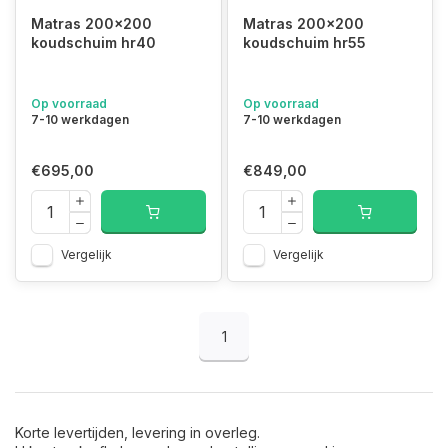
Bel of mail ons, wij maken alle vormen en maten.
Tel: +31(0)492-547174
Matras 200x200
Matras 200x200
Email:
info@matrassenfabrikant.nl
koudschuim hr40
koudschuim hr55
matrassen 200x200
Op voorraad
Op voorraad
7-10 werkdagen
7-10 werkdagen
€695,00
€849,00
Vergelijk
Vergelijk
1
Korte levertijden, levering in overleg.