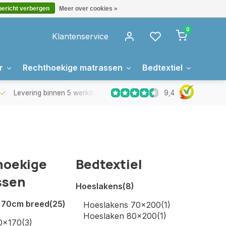
bericht verbergen
Meer over cookies »
0
Klantenservice
r
Rechthoekige matrassen
Bedtextiel
Over 
9,4
Levering binnen 5 werkdagen
Gratis levering in Nederland 
hoekige
Bedtextiel
ssen
Hoeslakens
(8)
 70cm breed
(25)
Hoeslakens 70x200
(1)
Hoeslaken 80x200
(1)
0x170
(3)