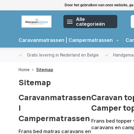
Door het gebruiken van onze website, ga
Alle
categorieën
Caravanmatrassen | Campermatrassen
Car
kdagen
Gratis levering in Nederland en Belgie
Handgemaa
Home
Sitemap
Sitemap
Caravanmatrassen
Caravan to
|
Camper to
Campermatrassen
Frans bed topper 
caravans en cam
Frans bed matras caravans en