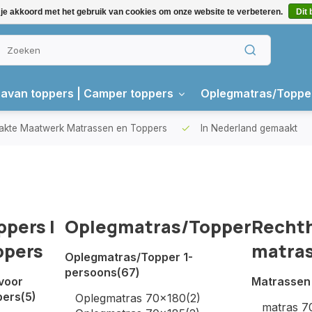
 je akkoord met het gebruik van cookies om onze website te verbeteren.
Dit 
avan toppers | Camper toppers
Oplegmatras/Toppe
kte Maatwerk Matrassen en Toppers
In Nederland gemaakt
ppers |
Oplegmatras/Topper
Recht
ppers
matra
Oplegmatras/Topper 1-
persoons
(67)
voor
Matrassen
pers
(5)
Oplegmatras 70x180
(2)
matras 7