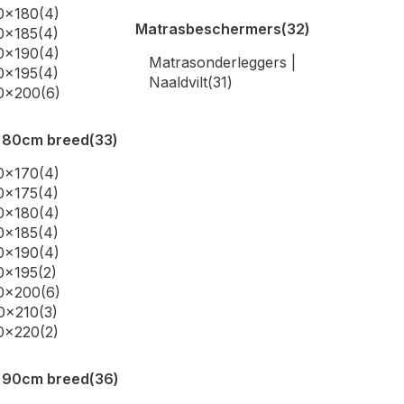
0x180
(4)
Matrasbeschermers
(32)
0x185
(4)
0x190
(4)
Matrasonderleggers |
0x195
(4)
Naaldvilt
(31)
70x200
(6)
 80cm breed
(33)
0x170
(4)
0x175
(4)
0x180
(4)
0x185
(4)
0x190
(4)
0x195
(2)
80x200
(6)
0x210
(3)
0x220
(2)
 90cm breed
(36)