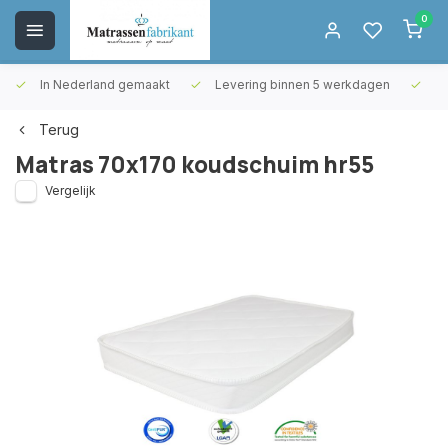
0
In Nederland gemaakt
Levering binnen 5 werkdagen
Gr
Terug
Matras 70x170 koudschuim hr55
Vergelijk