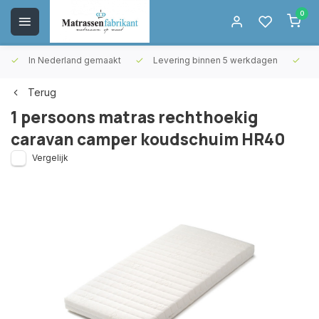
0
In Nederland gemaakt
Levering binnen 5 werkdagen
Gr
Terug
1 persoons matras rechthoekig
caravan camper koudschuim HR40
Vergelijk