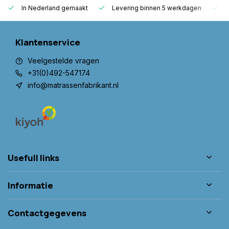
In Nederland gemaakt
Levering binnen 5 werkdagen
G
Klantenservice
Veelgestelde vragen
+31(0)492-547174
info@matrassenfabrikant.nl
Usefull links
Informatie
Contactgegevens