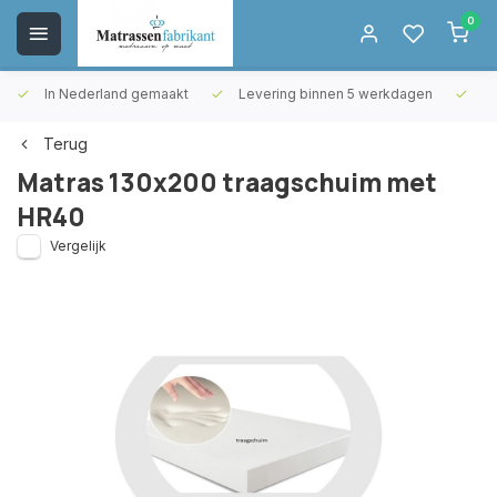
0
In Nederland gemaakt
Levering binnen 5 werkdagen
Gr
Terug
Matras 130x200 traagschuim met
HR40
Vergelijk