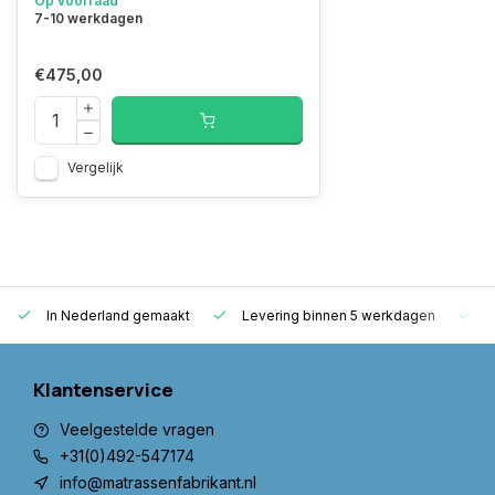
Op voorraad
7-10 werkdagen
€475,00
Vergelijk
In Nederland gemaakt
Levering binnen 5 werkdagen
G
Klantenservice
Veelgestelde vragen
+31(0)492-547174
info@matrassenfabrikant.nl