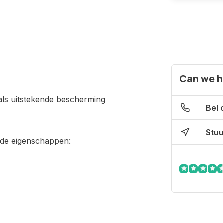
Can we h
ls uitstekende bescherming
Bel 
Stuu
nde eigenschappen: