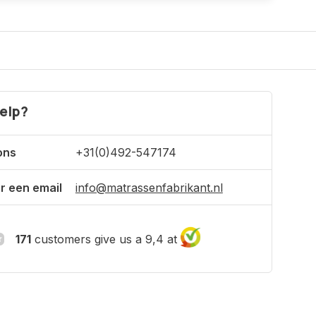
elp?
ons
+31(0)492-547174
r een email
info@matrassenfabrikant.nl
171
customers give us a 9,4 at