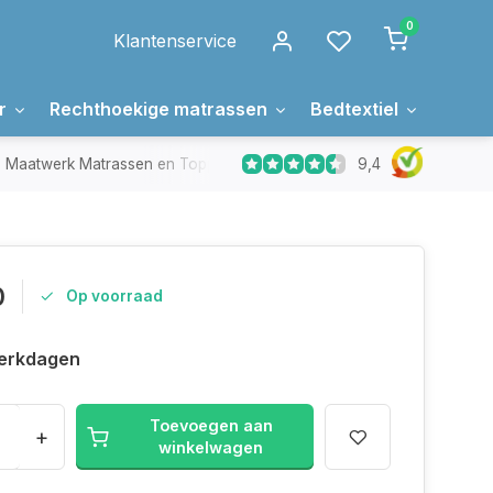
0
Klantenservice
r
Rechthoekige matrassen
Bedtextiel
Over 
9,4
Maatwerk Matrassen en Toppers
In Nederland gemaakt
0
Op voorraad
erkdagen
Toevoegen aan
+
winkelwagen