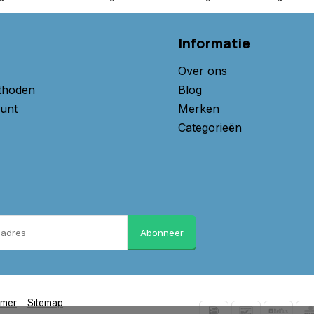
Informatie
Over ons
thoden
Blog
unt
Merken
Categorieën
Abonneer
imer
Sitemap