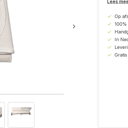
Lees me
Op af
100% 
Handg
In Ne
Lever
Gratis