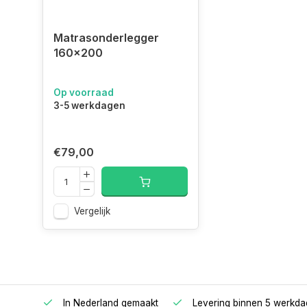
Materiaal: 100% polyester
Matrasonderlegger
Niet wasbaar, Oko-Tex standaard 100
160x200
Rondom afgebiesd met een biesband.
Op voorraad
3-5 werkdagen
€79,00
Vergelijk
oppers
In Nederland gemaakt
Levering binnen 5 werkd