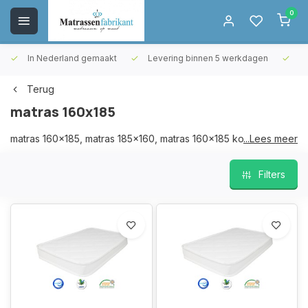
0
In Nederland gemaakt
Levering binnen 5 werkdagen
Gr
Terug
matras 160x185
matras 160x185, matras 185x160, matras 160x185 koudschuim,
...Lees meer
matras 185x160 koudschuim
Filters