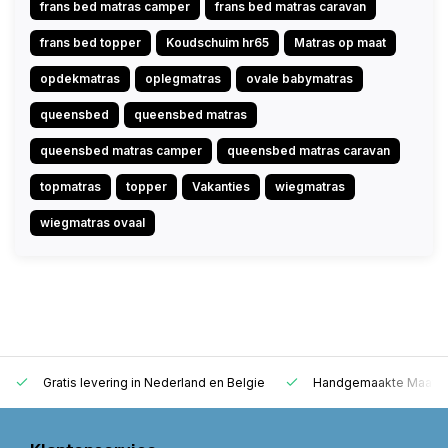
frans bed matras camper
frans bed matras caravan
frans bed topper
Koudschuim hr65
Matras op maat
opdekmatras
oplegmatras
ovale babymatras
queensbed
queensbed matras
queensbed matras camper
queensbed matras caravan
topmatras
topper
Vakanties
wiegmatras
wiegmatras ovaal
Gratis levering in Nederland en Belgie
Handgemaakte Maatwe