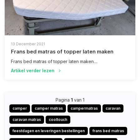
13 December 2021
Frans bed matras of topper laten maken
Frans bed matras of topper laten maken....
Artikel verder lezen
Pagina
1
van 1
camper
camper matras
campermatras
caravan
caravan matras
cooltouch
feestdagen en leveringen bestellingen
frans bed matras