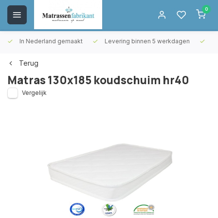
0
In Nederland gemaakt
Levering binnen 5 werkdagen
Gr
Terug
Matras 130x185 koudschuim hr40
Vergelijk