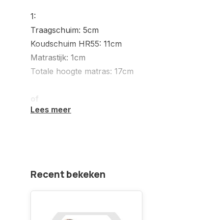
1:
Traagschuim: 5cm
Koudschuim HR55: 11cm
Matrastijk: 1cm
Totale hoogte matras: 17cm
of
Lees meer
2:
Traagschuim: 7cm
Koudschuim HR40: 13cm
Matrastijk: 1cm
Recent bekeken
Totale hoogte matras: 21cm
Wat is traagschuim? Het is een bijzonder soort vis