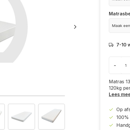
Matrasbe
7-10 
-
Matras 1
120kg per
Lees me
Op af
100% 
Handg