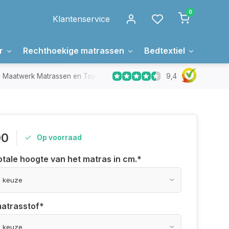
0
Klantenservice
r
Rechthoekige matrassen
Bedtextiel
Over 
9,4
Maatwerk Matrassen en Toppers
In Nederland gemaakt
00
Op voorraad
otale hoogte van het matras in cm.
*
matrasstof
*