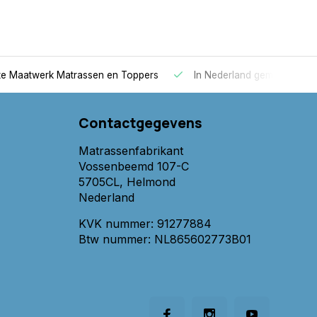
 Maatwerk Matrassen en Toppers
In Nederland gemaakt
Contactgegevens
Matrassenfabrikant
Vossenbeemd 107-C
5705CL, Helmond
Nederland
KVK nummer: 91277884
Btw nummer: NL865602773B01