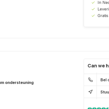
In Ne
Lever
Gratis
Can we h
Bel 
um ondersteuning
Stuu