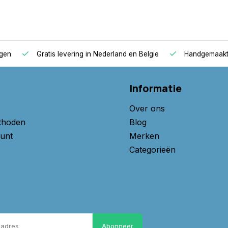
uur van de ruimte.
of topper in eerste instantie
emperatuur
 hoge omgevingstemperaturen
agen
Gratis levering in Nederland en Belgie
Handgemaakte
Informatie
schuim hr55 medium:
Over ons
thoden
Blog
unt
Merken
Categorieën
Abonneer