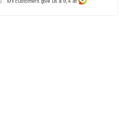
171
customers give us a 9,4 at