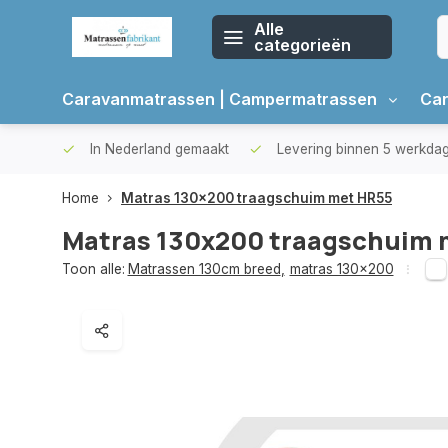
Alle
categorieën
Caravanmatrassen | Campermatrassen
Car
oppers
In Nederland gemaakt
Levering binnen 5 werkda
Home
Matras 130x200 traagschuim met HR55
Matras 130x200 traagschuim 
Toon alle:
Matrassen 130cm breed
,
matras 130x200