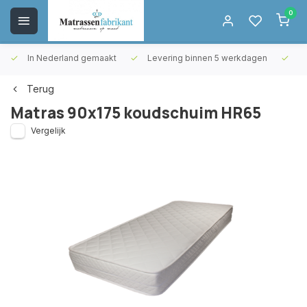
0
In Nederland gemaakt
Levering binnen 5 werkdagen
Gr
Terug
Matras 90x175 koudschuim HR65
Vergelijk