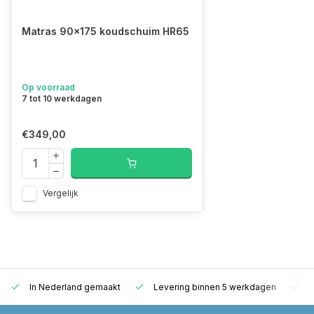
Matras 90x175 koudschuim HR65
Op voorraad
7 tot 10 werkdagen
€349,00
Vergelijk
In Nederland gemaakt
Levering binnen 5 werkdagen
G