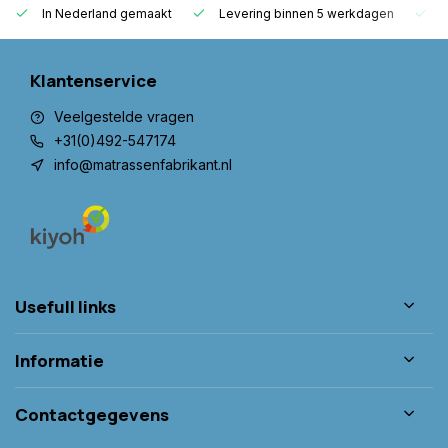
In Nederland gemaakt
Levering binnen 5 werkdagen
G
Klantenservice
Veelgestelde vragen
+31(0)492-547174
info@matrassenfabrikant.nl
Usefull links
Informatie
Contactgegevens