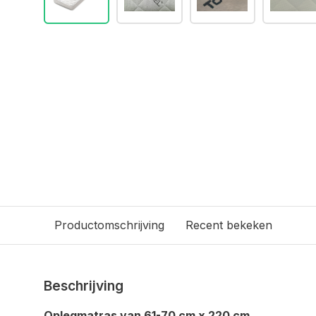
Productomschrijving
Recent bekeken
Beschrijving
O
plegmatras van 61-70 cm x 220 cm