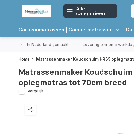
Alle
categorieën
Caravanmatrassen | Campermatrassen
Car
oppers
In Nederland gemaakt
Levering binnen 5 werkda
Home
Matrassenmaker Koudschuim HR65 oplegmatra
Matrassenmaker Koudschuim
oplegmatras tot 70cm breed
Vergelijk