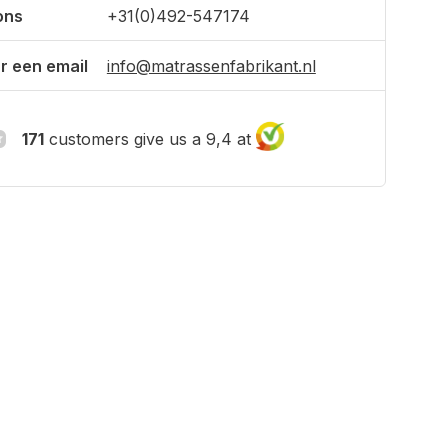
ons
+31(0)492-547174
r een email
info@matrassenfabrikant.nl
171
customers give us a 9,4 at