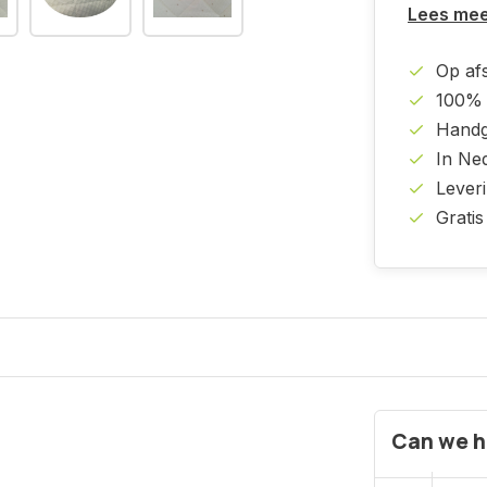
Lees me
Op af
100% 
Handg
In Ne
Lever
Gratis
Can we h