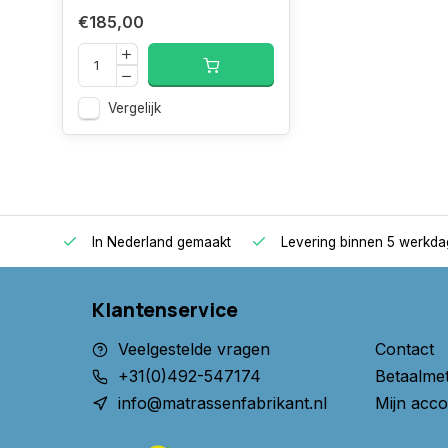
- Professionals met liefde en passie voor hun vak
€185,00
- Van de fabriek rechtstreeks naar de consument
- Hoogste kwaliteit voor een top prijs
Vergelijk
In onze fabriek produceren wij al meer dan 10 jaa
en oplegmatrassen. De matrassen en oplegmatras
gemaakt door onze collega's met liefde, passie en n
vak.
oppers
In Nederland gemaakt
Levering binnen 5 werkd
Onze materialen zijn van de hoogste kwaliteit en z
optimale slaapcomfort. De materialen hebben alle
Klantenservice
Certipur en LGA . Hiermee heb je altijd de garantie d
goed product koopt.
Veelgestelde vragen
Contact
+31(0)492-547174
Betaalme
U kunt zelf de lengte, breedte, hoogte en stof va
info@matrassenfabrikant.nl
Mijn acco
meerprijs kunt u kiezen voor een andere tijk van: