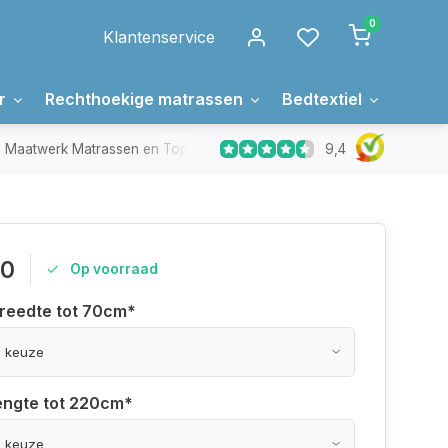
0
Klantenservice
r
Rechthoekige matrassen
Bedtextiel
Over 
9,4
Maatwerk Matrassen en Toppers
In Nederland gemaakt
00
Op voorraad
breedte tot 70cm
*
lengte tot 220cm
*