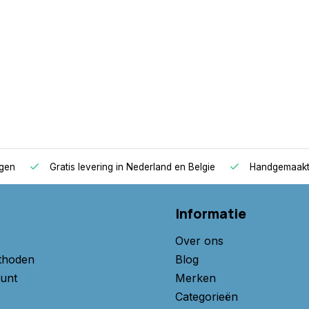
r matrassen
sen worden voor u op maat
atuurlijk plezier voor het
agen
Gratis levering in Nederland en Belgie
Handgemaakte
orgen voor het
 keurmerken zoals Ökotex,
Informatie
at je een veilig en
Over ons
thoden
Blog
n de topper kiezen. Tegen een
unt
Merken
 Bamboe - Ecoshield,
Categorieën