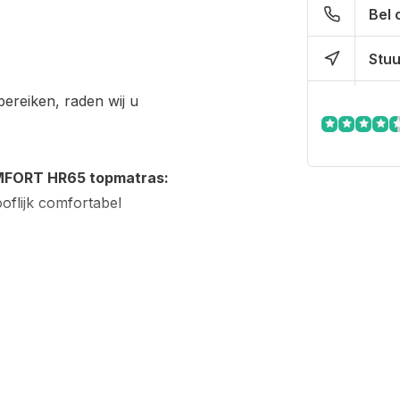
Bel 
Stuu
reiken, raden wij u
MFORT HR65 topmatras:
oflijk comfortabel