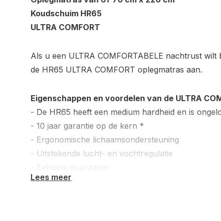
Koudschuim
HR
65
ULTRA COMFORT
Als u een ULTRA COMFORTABELE nachtrust wilt be
de HR65 ULTRA COMFORT oplegmatras aan.
Eigenschappen en voordelen van de ULTRA CO
- De HR65 heeft een medium hardheid en is ongelo
- 10 jaar garantie op de kern *
- Ergonomische lichaamsondersteuning
- Uitstekende lucht- en vochtregulatie
- Extreem duurzaam
Lees meer
- Hoogwaardige topmatras
- Vrij van schadelijke stoffen