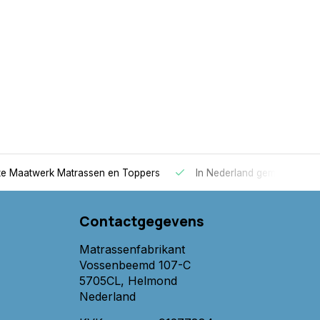
 Maatwerk Matrassen en Toppers
In Nederland gemaakt
Contactgegevens
Matrassenfabrikant
Vossenbeemd 107-C
5705CL, Helmond
Nederland