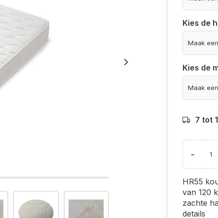
Kies de 
Kies de 
7 tot
-
HR55 kou
van 120 k
zachte ha
details