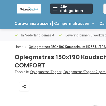
Alle
categorieën
Caravanmatrassen | Campermatrassen
Car
oppers
In Nederland gemaakt
Levering binnen 5 werkda
Home
Oplegmatras 150x190 Koudschuim HR65 ULT
Oplegmatras 150x190 Koudsc
COMFORT
Toon alle:
Oplegmatras/Topper
,
Oplegmatras/Topper 2-per