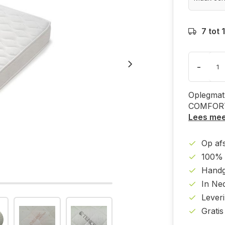
7 tot
-
Oplegmat
COMFOR
Lees me
Op af
100% 
Handg
In Ne
Lever
Gratis