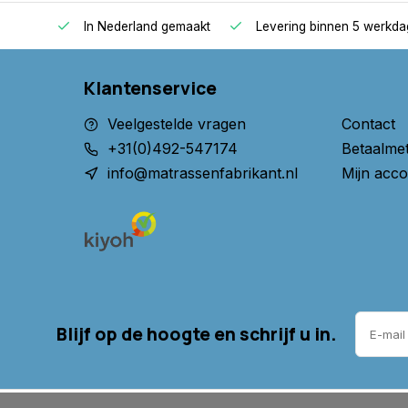
optimale slaapcomfort. De materialen hebben alle
oppers
In Nederland gemaakt
Levering binnen 5 werkd
Certipur en LGA . Hiermee heb je altijd de garantie d
goed product koopt.
Klantenservice
U kunt zelf de lengte, breedte, hoogte en stof va
Veelgestelde vragen
Contact
meerprijs kunt u kiezen voor een andere tijk van:
+31(0)492-547174
Betaalme
Organisch katoen, Tencel of Cool Touch.
info@matrassenfabrikant.nl
Mijn acco
keurmerken:
- Ökotex
- CertiPur
- LGA getest op schadelijke stoffen
Blijf op de hoogte en schrijf u in.
Koop nu de beste topper, speciaal voor u op maat
Heeft u vragen of twijfels? Neem dan contact met
verder.