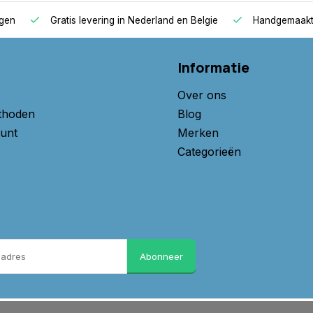
 keurmerken zoals Ökotex,
agen
Gratis levering in Nederland en Belgie
Handgemaakte
at je een veilig en
Informatie
n de topper kiezen. Tegen een
Over ons
 Bamboe - Ecoshield,
thoden
Blog
unt
Merken
Categorieën
Abonneer
 gemaakt!
 ons op, we helpen u graag