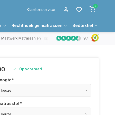
0
Klantenservice
r
Rechthoekige matrassen
Bedtextiel
Over 
9,4
Maatwerk Matrassen en Toppers
In Nederland gemaakt
00
Op voorraad
hoogte
*
matrasstof
*