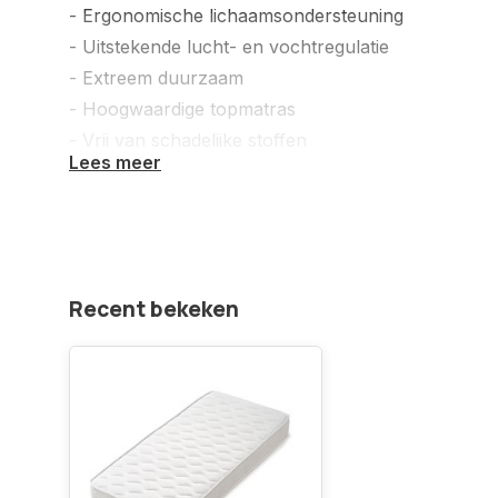
- Ergonomische lichaamsondersteuning
- Uitstekende lucht- en vochtregulatie
- Extreem duurzaam
- Hoogwaardige topmatras
- Vrij van schadelijke stoffen
Lees meer
Koudschuim HR65 heeft in vergelijking met koud
elasticiteit. Door deze hogere elasticiteit wordt het
ondersteunt. Het oplegmatras scoort op alle front
mogelijke kwaliteit en comfort.
Recent bekeken
Waarom een topper:
-Verlengt de levensduur van uw matras
-Verhoogt uw slaapcomfort
-Wijzigt de stevigheid van uw huidig matras
-Geen vervelende naad in het midden