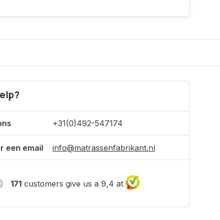
elp?
ons
+31(0)492-547174
r een email
info@matrassenfabrikant.nl
171
customers give us a 9,4 at