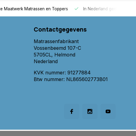
 Maatwerk Matrassen en Toppers
In Nederland gemaakt
Contactgegevens
Matrassenfabrikant
Vossenbeemd 107-C
5705CL, Helmond
Nederland
KVK nummer: 91277884
Btw nummer: NL865602773B01