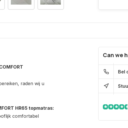
Can we h
A COMFORT
Bel 
reiken, raden wij u
Stuu
MFORT HR65 topmatras:
oflijk comfortabel