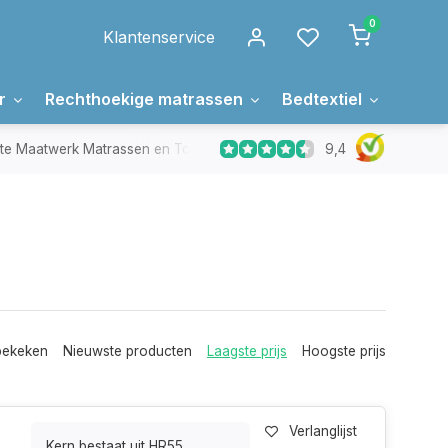
0
Klantenservice
r
Rechthoekige matrassen
Bedtextiel
Over 
9,4
Maatwerk Matrassen en Toppers
In Nederland gemaakt
bekeken
Nieuwste producten
Laagste prijs
Hoogste prijs
Verlanglijst
Kern bestaat uit HR55