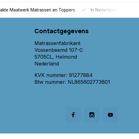
 Maatwerk Matrassen en Toppers
In Nederland gemaakt
Contactgegevens
Matrassenfabrikant
Vossenbeemd 107-C
5705CL, Helmond
Nederland
KVK nummer: 91277884
Btw nummer: NL865602773B01