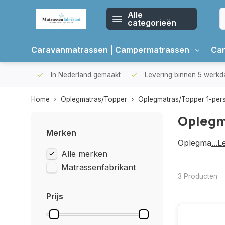
Alle
categorieën
Caravanmatrassen | Campermatrassen
Car
oppers
In Nederland gemaakt
Levering binnen 5 werkda
Home
Oplegmatras/Topper
Oplegmatras/Topper 1-per
Oplegm
Merken
Oplegmatra
...
Alle merken
Matrassenfabrikant
3 Producten
Prijs