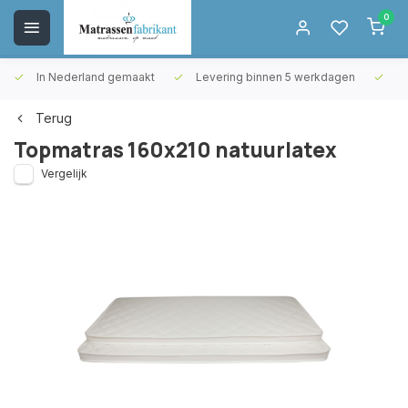
0
In Nederland gemaakt
Levering binnen 5 werkdagen
Gr
Terug
Topmatras 160x210 natuurlatex
Vergelijk