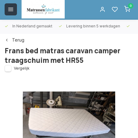
0
In Nederland gemaakt
Levering binnen 5 werkdagen
Gr
Terug
Frans bed matras caravan camper
traagschuim met HR55
Vergelijk