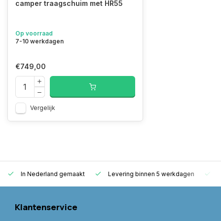
camper traagschuim met HR55
Op voorraad
7-10 werkdagen
€749,00
Vergelijk
In Nederland gemaakt
Levering binnen 5 werkdagen
G
Klantenservice