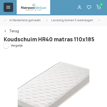
0
In Nederland gemaakt
Levering binnen 5 werkdagen
Gr
Terug
Koudschuim HR40 matras 110x185
Vergelijk