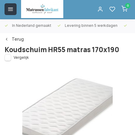
0
In Nederland gemaakt
Levering binnen 5 werkdagen
Gr
Terug
Koudschuim HR55 matras 170x190
Vergelijk