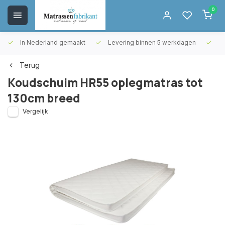
0
In Nederland gemaakt
Levering binnen 5 werkdagen
Gr
Terug
Koudschuim HR55 oplegmatras tot
130cm breed
Vergelijk