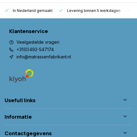
In Nederland gemaakt
Levering binnen 5 werkdagen
G
Klantenservice
Veelgestelde vragen
+31(0)492-547174
info@matrassenfabrikant.nl
Usefull links
Informatie
Contactgegevens