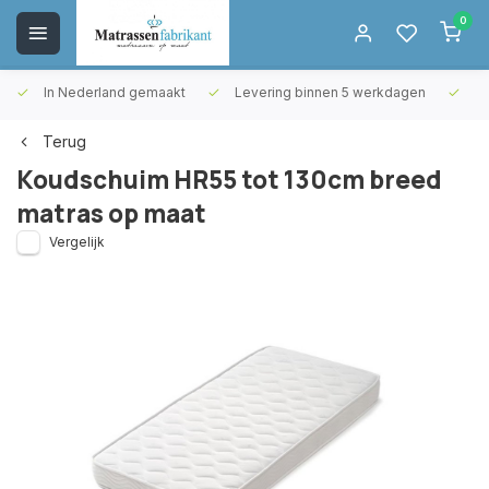
0
In Nederland gemaakt
Levering binnen 5 werkdagen
Gr
Terug
Koudschuim HR55 tot 130cm breed
matras op maat
Vergelijk