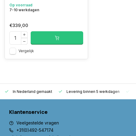
Op voorraad
7-10 werkdagen
€339,00
Vergelijk
In Nederland gemaakt
Levering binnen 5 werkdagen
G
Klantenservice
Veelgestelde vragen
+31(0)492-547174