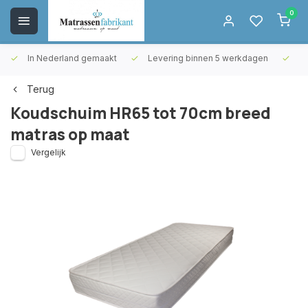
0
In Nederland gemaakt
Levering binnen 5 werkdagen
Gr
Terug
Koudschuim HR65 tot 70cm breed
matras op maat
Vergelijk