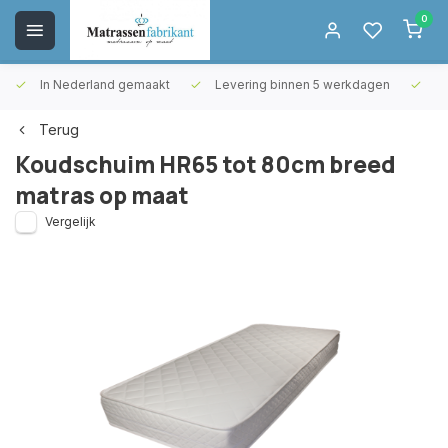
0
In Nederland gemaakt
Levering binnen 5 werkdagen
Gr
Terug
Koudschuim HR65 tot 80cm breed
matras op maat
Vergelijk