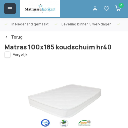
0
In Nederland gemaakt
Levering binnen 5 werkdagen
Gr
Terug
Matras 100x185 koudschuim hr40
Vergelijk