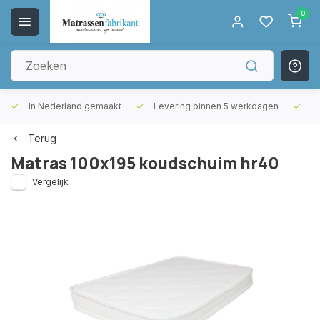
0
In Nederland gemaakt
Levering binnen 5 werkdagen
Gr
Terug
Matras 100x195 koudschuim hr40
Vergelijk