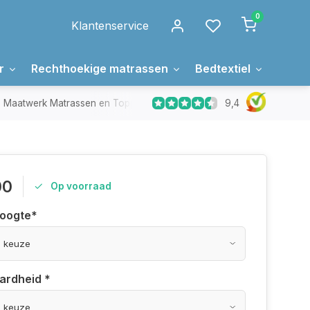
0
Klantenservice
r
Rechthoekige matrassen
Bedtextiel
Over 
9,4
Maatwerk Matrassen en Toppers
In Nederland gemaakt
00
Op voorraad
hoogte
*
hardheid
*