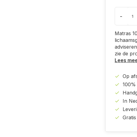
-
Matras 1
lichaamsg
adviseren
zie de pr
Lees me
Op af
100% 
Handg
In Ne
Lever
Gratis