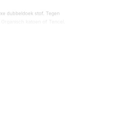
xe dubbeldoek stof. Tegen
 Organisch katoen of Tencel.
e-materialen/
ies-matrassen/