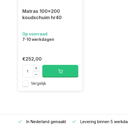
Het is belangrijk om uw matras regelmatig te kere
Matras 100x200
voeteneinde en om te draaien van boven- naar on
koudschuim hr40
bescherming adviseren wij om een goede molton o
gebruiken. Voor de bedbodem adviseren wij u om 
Op voorraad
gebruiken.
7-10 werkdagen
Waarom Matrassenfabrikant:
€252,00
- Sinds 1996 fabrikant van matrassen
- Fabriek en showroom in Helmond/Nederland
- Vakmensen met liefde en passie voor het vak
Vergelijk
- Matras op maat, alle maten, vormen en soorten
- Van fabriek direct naar consument
- Hoogste kwaliteit voor een eerlijke prijs
- Korte levertijden
oppers
In Nederland gemaakt
Levering binnen 5 werkd
Koop nu het beste matras.