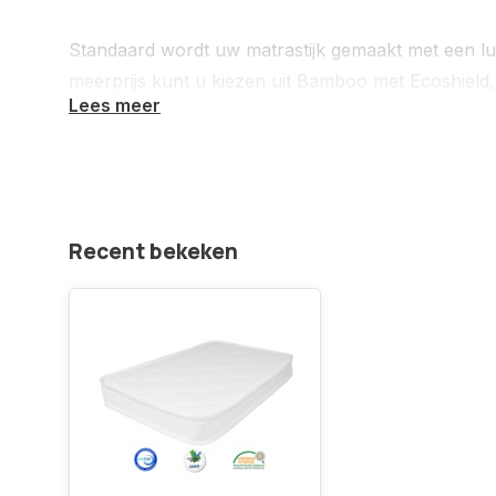
Standaard wordt uw matrastijk gemaakt met een lu
meerprijs kunt u kiezen uit Bamboo met Ecoshield,
Lees meer
Meer informatie over onze stoffen:
https://www.matrassenfabrikant.nl/service/onz
Meer informatie over onze schuimen:
Recent bekeken
https://www.matrassenfabrikant.nl/service/adv
Keurmerken:
-
Ökotex
- Certipur
- LGA-Schadstoffgeprüft
Gebruik/bescherming van uw matras: