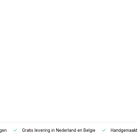
n van hoofdeinde naar
derzijde. Voor een goede
nder uw (hoes)laken te
een matrasonderlegger te
agen
Gratis levering in Nederland en Belgie
Handgemaakte