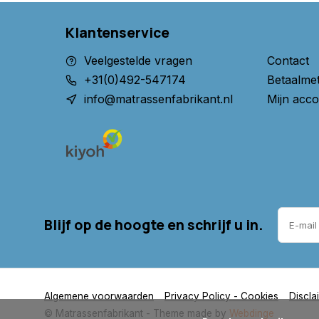
Matras op maat, speciaal voor u gemaakt
!
Klantenservice
Matras 100x200
Koudschuim hr40
Veelgestelde vragen
Contact
+31(0)492-547174
Betaalme
info@matrassenfabrikant.nl
Mijn acco
Blijf op de hoogte en schrijf u in.
Algemene voorwaarden
Privacy Policy - Cookies
Discla
© Matrassenfabrikant
- Theme made by
Webdinge