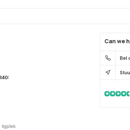
Can we h
Bel 
Stuu
R40:
ligplek