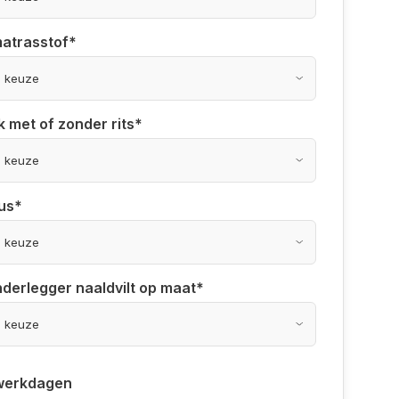
matrasstof
*
k met of zonder rits
*
us
*
derlegger naaldvilt op maat
*
werkdagen