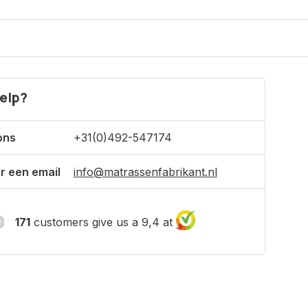
elp?
ons
+31(0)492-547174
r een email
info@matrassenfabrikant.nl
171
customers give us a 9,4 at